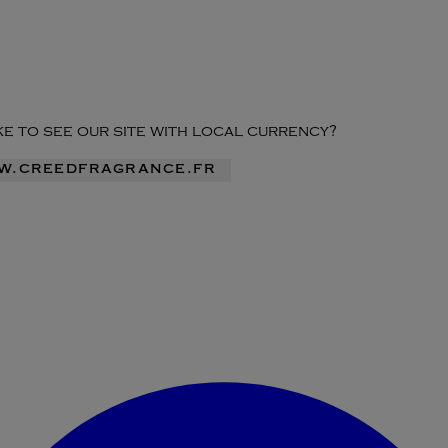
ike to see our site with local currency?
ww.creedfragrance.fr
Accéder au menu du compte