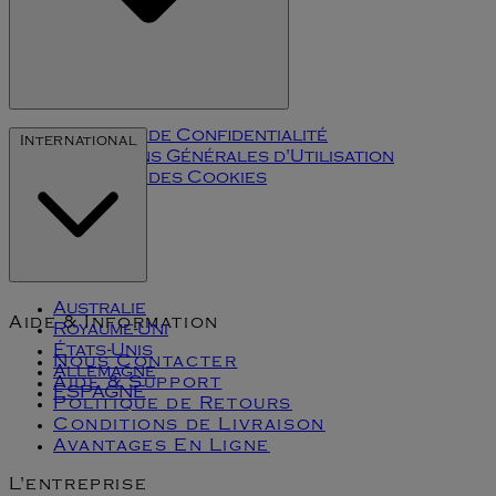
Politique de Confidentialité
International
Conditions Générales d'Utilisation
Politique des Cookies
Klarna
Australie
Aide & Information
Royaume-Uni
États-Unis
Nous Contacter
Allemagne
Aide & Support
ESPAGNE
Politique de Retours
Conditions de Livraison
Avantages En Ligne
L'entreprise