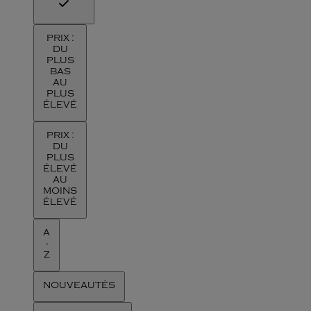
PRIX :
DU
PLUS
BAS
AU
PLUS
ÉLEVÉ
PRIX :
DU
PLUS
ÉLEVÉ
AU
MOINS
ÉLEVÉ
A
-
Z
NOUVEAUTÉS