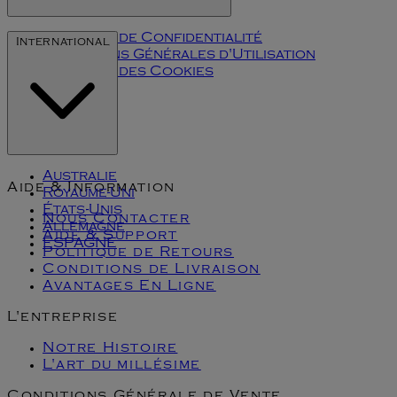
Politique de Confidentialité
International
Conditions Générales d'Utilisation
Politique des Cookies
Klarna
Australie
Aide & Information
Royaume-Uni
États-Unis
Nous Contacter
Allemagne
Aide & Support
ESPAGNE
Politique de Retours
Conditions de Livraison
Avantages En Ligne
L'entreprise
Notre Histoire
L'art du millésime