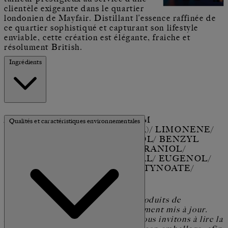
clientèle exigeante dans le quartier
londonien de Mayfair. Distillant l’essence raffinée de
ce quartier sophistiqué et capturant son lifestyle
enviable, cette création est élégante, fraiche et
résolument British.
Ingrédients
ALCOOL (ALCOHOL)/ PARFUM
Qualités et caractéristiques environnementales
(FRAGRANCE)/ AQUA (WATER)/ LIMONENE/
LINALOOL/ BENZYL ALCOHOL/ BENZYL
SALICYLATE/ FARNESOL/ GERANIOL/
CINNAMYL ALCOHOL/ CITRAL/ EUGENOL/
ISOEUGENOL/ METHYL 2-OCTYNOATE/
BENZYL BENZOATE.
Les ingrédients utilisés dans les produits de
The House of Creed sont régulièrement mis à jour.
Avant d'utiliser un produit, nous vous invitons à lire la