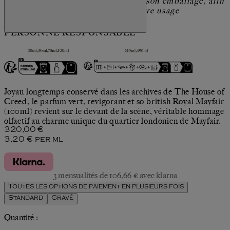
liste des ingrédients qui figure sur son emballage, afin
de vous assurer qu'il convient à votre usage
PERSONNE RESPONSABLE
Ecomundo, 75008 Paris, France -
Royal Mayfair
www.ecomundo.eu/en/contact
Joyau longtemps conservé dans les archives de The House of
Creed, le parfum vert, revigorant et so british Royal Mayfair
(100ml) revient sur le devant de la scène, véritable hommage
olfactif au charme unique du quartier londonien de Mayfair.
Prix actuel : 320,00 €.
320,00 €
3,20 €
per
ml
3 mensualités de 106,66 € avec klarna
Toutes les options de paiement en plusieurs fois
Standard
Gravé
Quantité :