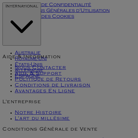
Politique de Confidentialité
International
Conditions Générales d'Utilisation
Politique des Cookies
Klarna
Australie
Aide & Information
Royaume-Uni
États-Unis
Nous Contacter
Allemagne
Aide & Support
ESPAGNE
Politique de Retours
Conditions de Livraison
Avantages En Ligne
L'entreprise
Notre Histoire
L'art du millésime
Conditions Générale de Vente