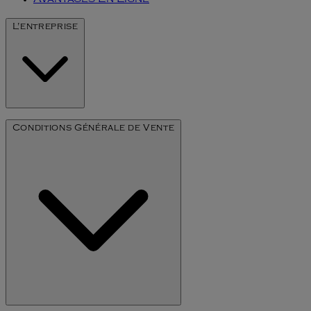
Avantages En Ligne
L'entreprise
Notre Histoire
Conditions Générale de Vente
L'art du millésime