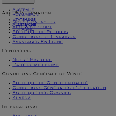
Australie
Aide & Information
Royaume-Uni
États-Unis
Nous Contacter
Allemagne
Aide & Support
ESPAGNE
Politique de Retours
Conditions de Livraison
Avantages En Ligne
L'entreprise
Notre Histoire
L'art du millésime
Conditions Générale de Vente
Politique de Confidentialité
Conditions Générales d'Utilisation
Politique des Cookies
Klarna
International