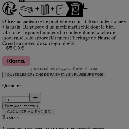
Étui en cuir 50 ml
Offrez un cadeau cette pochette en cuir italien confectionnée
à la main. Rehaussée d'un motif marin chic dont le bleu
vibrant et le jaune lumineux lui confèrent une touche de
modernité, elle arbore fièrement l'héritage de House of
Creed au moyen de son logo répété.
Prix actuel : 165,00 €.
165,00 €
3 mensualités de 55,00 € avec klarna
Toutes les options de paiement en plusieurs fois
Quantité :
Quantité :
View product details
Ajouter au panier
En stock