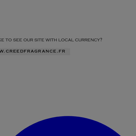
ike to see our site with local currency?
ww.creedfragrance.fr
Accéder au menu du compte