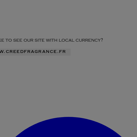
ike to see our site with local currency?
ww.creedfragrance.fr
Accéder au menu du compte