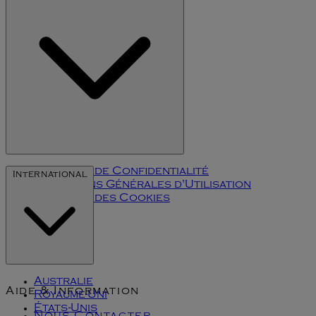
Politique de Confidentialité
International
Conditions Générales d'Utilisation
Politique des Cookies
Klarna
Australie
Aide & Information
Royaume-Uni
États-Unis