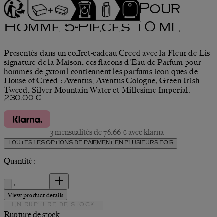
Set Découverte Pour
Homme 5-Pièces 10 ml
Présentés dans un coffret-cadeau Creed avec la Fleur de Lis
signature de la Maison, ces flacons d'Eau de Parfum pour
hommes de 5x10ml contiennent les parfums iconiques de
House of Creed : Aventus, Aventus Cologne, Green Irish
Tweed, Silver Mountain Water et Millesime Imperial.
Prix actuel : 230,00 €.
230,00 €
3 mensualités de 76,66 € avec klarna
Toutes les options de paiement en plusieurs fois
Quantité :
Quantité :
View product details
En rupture de stock
Rupture de stock