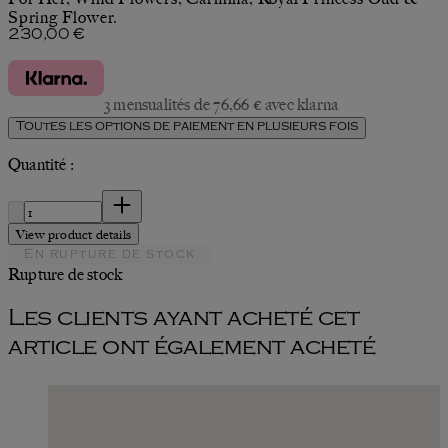
Spring Flower.
Prix actuel : 230,00 €.
230,00 €
3 mensualités de 76,66 € avec klarna
Toutes les options de paiement en plusieurs fois
Quantité :
Quantité :
View product details
En rupture de stock
Rupture de stock
Les clients ayant acheté cet
article ont également acheté