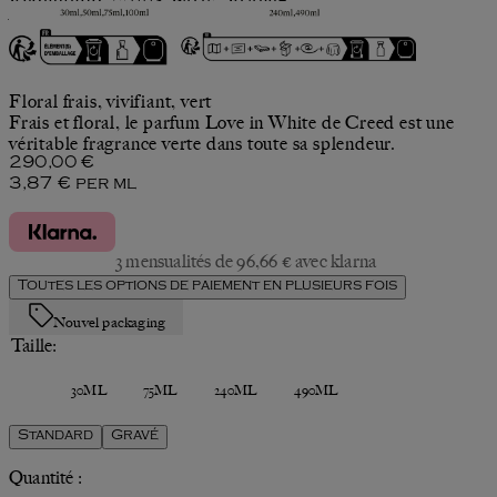
Ecomundo, 75008 Paris, France -
www.ecomundo.eu/en/contact
Love In White
Floral frais, vivifiant, vert
Frais et floral, le parfum Love in White de Creed est une
véritable fragrance verte dans toute sa splendeur.
Prix actuel : 290,00 €.
290,00 €
3,87 €
per
ml
3 mensualités de 96,66 € avec klarna
Toutes les options de paiement en plusieurs fois
Nouvel packaging
Taille:
30ML
75ML
240ML
490ML
Standard
Gravé
Quantité :