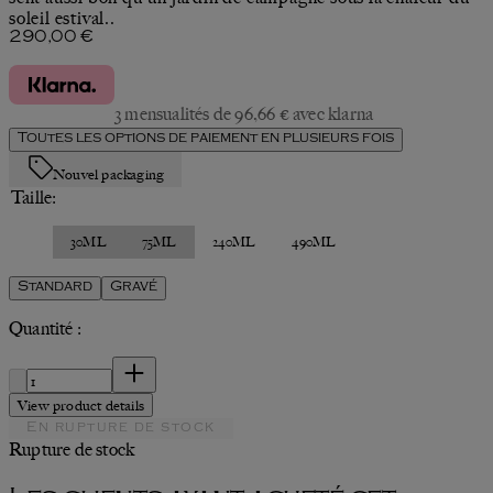
soleil estival..
Prix actuel : 290,00 €.
290,00 €
3 mensualités de 96,66 € avec klarna
Toutes les options de paiement en plusieurs fois
Nouvel packaging
Taille:
30ML
75ML
240ML
490ML
Standard
Gravé
Quantité :
Quantité :
View product details
En rupture de stock
Rupture de stock