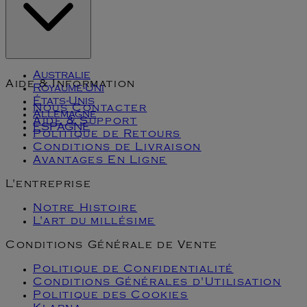
Klarna
Australie
Aide & Information
Royaume-Uni
États-Unis
Nous Contacter
Allemagne
Aide & Support
ESPAGNE
Politique de Retours
Conditions de Livraison
Avantages En Ligne
L'entreprise
Notre Histoire
L'art du millésime
Conditions Générale de Vente
Politique de Confidentialité
Conditions Générales d'Utilisation
Politique des Cookies