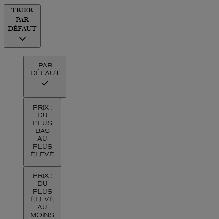
TRIER
PAR
DÉFAUT
PAR
DÉFAUT
PRIX :
DU
PLUS
BAS
AU
PLUS
ÉLEVÉ
PRIX :
DU
PLUS
ÉLEVÉ
AU
MOINS