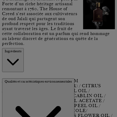
Forte d'un riche héritage artisanal
remontant à 1760, The House of
Creed s'est associée aux cultivateurs
de oud Jalali qui partagent son
profond respect pour les traditions
ayant traversé les âges. Le fruit de
cette collaboration est un parfum qui rend hommage
au labeur discret de générations en quête de la
perfection.
Ingrédients
ALCOOL (ALCOHOL) / PARFUM
Qualités et caractéristiques environnementales
(FRAGRANCE) / AQUA (WATER) / CITRUS
AURANTIUM BERGAMIA PEEL OIL /
LIMONENE / POGOSTEMON CABLIN OIL /
BENZYL BENZOATE / LINALYL ACETATE /
COUMARIN / CITRUS LIMON PEEL OIL /
PINENE / LINALOOL / ANETHOLE/
PELARGONIUM GRAVEOLENS FLOWER OIL /