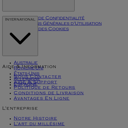
Politique de Confidentialité
International
Conditions Générales d'Utilisation
Politique des Cookies
Klarna
Australie
Aide & Information
Royaume-Uni
États-Unis
Nous Contacter
Allemagne
Aide & Support
ESPAGNE
Politique de Retours
Conditions de Livraison
Avantages En Ligne
L'entreprise
Notre Histoire
L'art du millésime