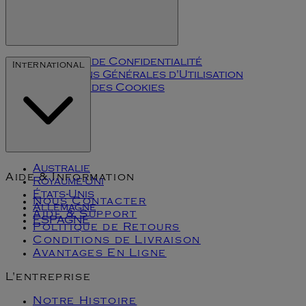
Politique de Confidentialité
International
Conditions Générales d'Utilisation
Politique des Cookies
Klarna
Australie
Aide & Information
Royaume-Uni
États-Unis
Nous Contacter
Allemagne
Aide & Support
ESPAGNE
Politique de Retours
Conditions de Livraison
Avantages En Ligne
L'entreprise
Notre Histoire