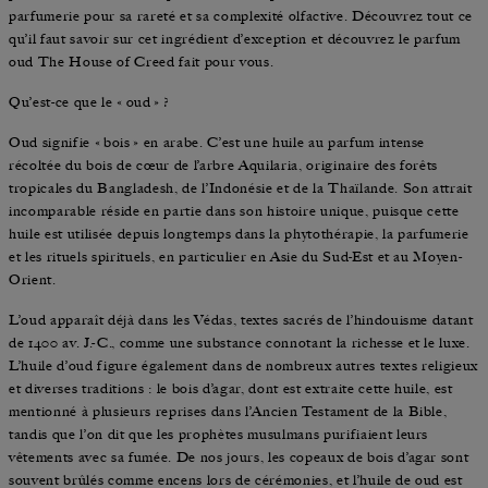
parfumerie pour sa rareté et sa complexité olfactive. Découvrez tout ce
qu’il faut savoir sur cet ingrédient d’exception et découvrez le parfum
oud The House of Creed fait pour vous.
Qu’est‑ce que le « oud » ?
Oud signifie « bois » en arabe. C’est une huile au parfum intense
récoltée du bois de cœur de l’arbre Aquilaria, originaire des forêts
tropicales du Bangladesh, de l’Indonésie et de la Thaïlande. Son attrait
incomparable réside en partie dans son histoire unique, puisque cette
huile est utilisée depuis longtemps dans la phytothérapie, la parfumerie
et les rituels spirituels, en particulier en Asie du Sud-Est et au Moyen-
Orient.
L’oud apparaît déjà dans les Védas, textes sacrés de l’hindouisme datant
de 1400 av. J.-C., comme une substance connotant la richesse et le luxe.
L’huile d’oud figure également dans de nombreux autres textes religieux
et diverses traditions : le bois d’agar, dont est extraite cette huile, est
mentionné à plusieurs reprises dans l’Ancien Testament de la Bible,
tandis que l’on dit que les prophètes musulmans purifiaient leurs
vêtements avec sa fumée. De nos jours, les copeaux de bois d’agar sont
souvent brûlés comme encens lors de cérémonies, et l’huile de oud est