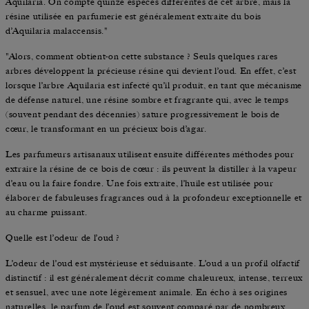
Aquilaria. On compte quinze espèces différentes de cet arbre, mais la
résine utilisée en parfumerie est généralement extraite du bois
d’Aquilaria malaccensis."
"Alors, comment obtient‑on cette substance ? Seuls quelques rares
arbres développent la précieuse résine qui devient l’oud. En effet, c’est
lorsque l’arbre Aquilaria est infecté qu’il produit, en tant que mécanisme
de défense naturel, une résine sombre et fragrante qui, avec le temps
(souvent pendant des décennies) sature progressivement le bois de
cœur, le transformant en un précieux bois d’agar.
Les parfumeurs artisanaux utilisent ensuite différentes méthodes pour
extraire la résine de ce bois de cœur : ils peuvent la distiller à la vapeur
d’eau ou la faire fondre. Une fois extraite, l’huile est utilisée pour
élaborer de fabuleuses fragrances oud à la profondeur exceptionnelle et
au charme puissant.
Quelle est l’odeur de l’oud ?
L’odeur de l’oud est mystérieuse et séduisante. L’oud a un profil olfactif
distinctif : il est généralement décrit comme chaleureux, intense, terreux
et sensuel, avec une note légèrement animale. En écho à ses origines
naturelles, le parfum de l’oud est souvent comparé par de nombreux