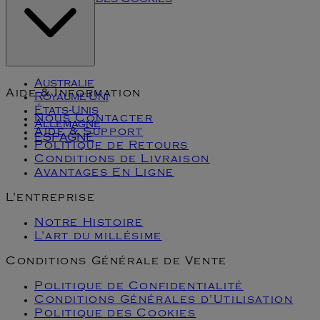
Politique des Cookies
Klarna
Australie
Aide & Information
Royaume-Uni
États-Unis
Nous Contacter
Allemagne
Aide & Support
ESPAGNE
Politique de Retours
Conditions de Livraison
Avantages En Ligne
L'entreprise
Notre Histoire
L'art du millésime
Conditions Générale de Vente
Politique de Confidentialité
Conditions Générales d'Utilisation
Politique des Cookies