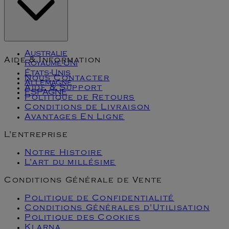
Klarna
Australie
Aide & Information
Royaume-Uni
États-Unis
Nous Contacter
Allemagne
Aide & Support
ESPAGNE
Politique de Retours
Conditions de Livraison
Avantages En Ligne
L'entreprise
Notre Histoire
L'art du millésime
Conditions Générale de Vente
Politique de Confidentialité
Conditions Générales d'Utilisation
Politique des Cookies
Klarna