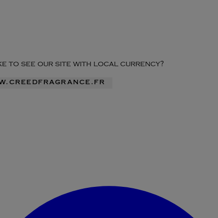
ike to see our site with local currency?
ww.creedfragrance.fr
Accéder au menu du compte