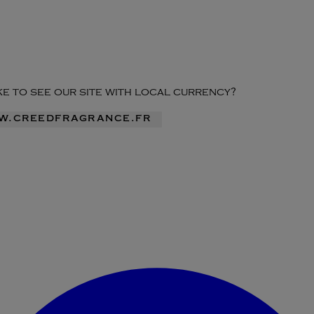
ike to see our site with local currency?
ww.creedfragrance.fr
Accéder au menu du compte