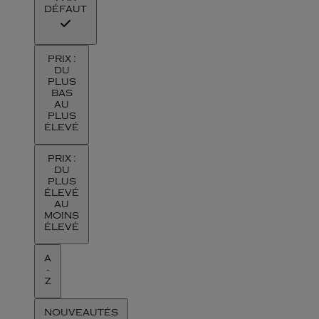
DÉFAUT
PRIX :
DU
PLUS
BAS
AU
PLUS
ÉLEVÉ
PRIX :
DU
PLUS
ÉLEVÉ
AU
MOINS
ÉLEVÉ
A
-
Z
NOUVEAUTÉS