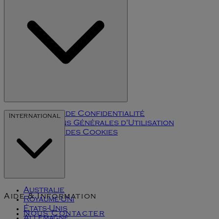
Politique de Confidentialité
International
Conditions Générales d'Utilisation
Politique des Cookies
Klarna
Australie
Aide & Information
Royaume-Uni
États-Unis
Nous Contacter
Allemagne